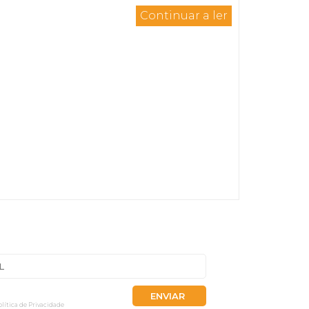
Continuar a ler
SLETTER
 recolhidos neste formulário serão tratados
dos exclusivamente para ações de
ção da ACC Lda. Tenho conhecimento e
olítica de Privacidade
.