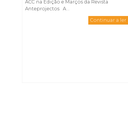
ACC na Edição e Marços da Revista
Anteprojectos A…
Continuar a ler
Cavernães 3505-111 Viseu
Portugal
+351 232 922 444
Chamada para rede fixa nacional