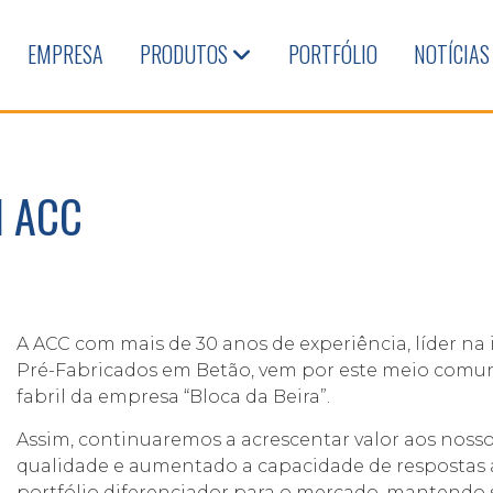
EMPRESA
PRODUTOS
PORTFÓLIO
NOTÍCIAS
l ACC
A ACC com mais de 30 anos de experiência, líder n
Pré-Fabricados em Betão, vem por este meio comun
fabril da empresa “Bloca da Beira”.
Assim, continuaremos a acrescentar valor aos nosso
qualidade e aumentado a capacidade de respostas 
portfólio diferenciador para o mercado, mantendo