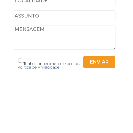
Tenho conhecimento e aceito a
Política de Privacidade
Cavernães 3505-111 Viseu
Portugal
+351 232 922 444
Chamada para rede fixa nacional
geral@acclda.pt