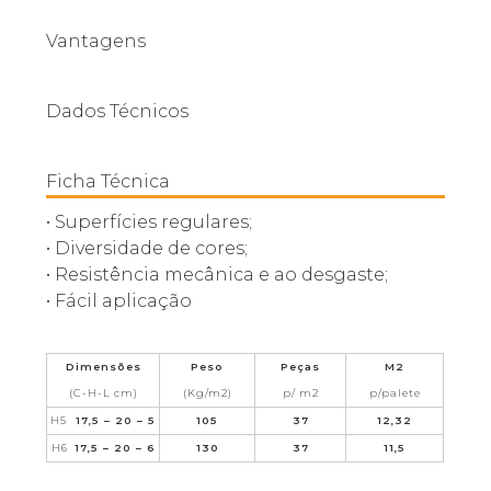
Vantagens
Dados Técnicos
Ficha Técnica
• Superfícies regulares;
• Diversidade de cores;
• Resistência mecânica e ao desgaste;
• Fácil aplicação
Dimensões
Peso
Peças
M2
(C-H-L cm)
(Kg/m2)
p/ m2
p/palete
H5
17,5 – 20 – 5
105
37
12,32
H6
17,5 – 20 – 6
130
37
11,5