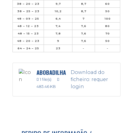
38 – 20 – 23
9,7
8,7
60
38 – 25 – 23
10,2
8,7
50
48 – 09 – 25
6,4
7
100
48 – 12 – 23
7,4
7,6
80
48 – 15 – 23
7,8
7,6
70
48 – 20 – 23
9
7,6
50
64 – 24 – 25
23
-
-
ABOBADILHA
Download do
ficheiro: requer
1 file(s)
login
483.46 KB