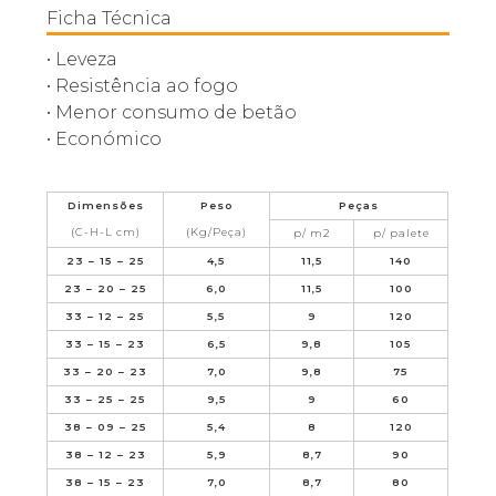
Ficha Técnica
• Leveza
• Resistência ao fogo
• Menor consumo de betão
• Económico
Dimensões
Peso
Peças
(C-H-L cm)
(Kg/Peça)
p/ m2
p/ palete
23 – 15 – 25
4,5
11,5
140
23 – 20 – 25
6,0
11,5
100
33 – 12 – 25
5,5
9
120
33 – 15 – 23
6,5
9,8
105
33 – 20 – 23
7,0
9,8
75
33 – 25 – 25
9,5
9
60
38 – 09 – 25
5,4
8
120
38 – 12 – 23
5,9
8,7
90
38 – 15 – 23
7,0
8,7
80