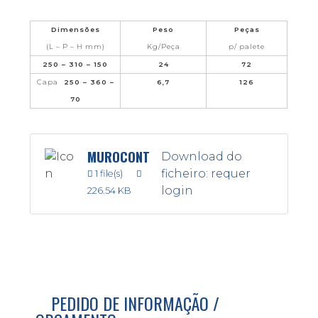
Dimensões
Peso
Peças
(L – P – H mm)
Kg/Peça
p/ palete
250 – 310 – 150
24
72
Capa
250 – 360 –
6,7
126
70
MUROCONT
Download do
ficheiro: requer
1 file(s)
login
226.54 KB
PEDIDO DE INFORMAÇÃO /